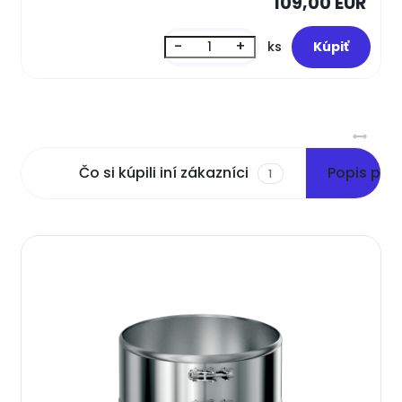
109,00 EUR
-
+
ks
Čo si kúpili iní zákazníci
Popis pro
1