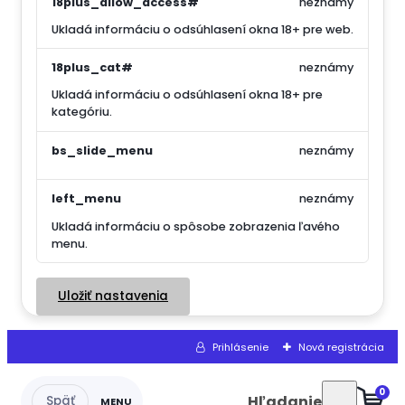
18plus_allow_access#
neznámy
Ukladá informáciu o odsúhlasení okna 18+ pre web.
18plus_cat#
neznámy
Ukladá informáciu o odsúhlasení okna 18+ pre
kategóriu.
bs_slide_menu
neznámy
left_menu
neznámy
Ukladá informáciu o spôsobe zobrazenia ľavého
menu.
Uložiť nastavenia
Prihlásenie
Nová registrácia
0
Hľadanie