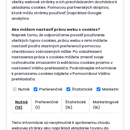
všetky webové stránky a ich prechádzaním dochádza k
ukladaniu cookies. Pomocou partnerských skriptov,
ktoré môžu stránky používať (napríklad Google
analytics
Ako môžem nastaviť prácu webu s cookies?
Napriek tomu, že odporúčame povoliť používanie
všetkých typov cookies, prácu webu s nimi môžete
nastaviť podľa vlastných preferencií pomocou
checkboxov zobrazených nižšie. Po odsúhlasení
nastavenia práce s cookies môžete zmeniť svoje
rozhodnutie zmazaním či editáciou cookies priamo v
nastavení Vášho prehliadača. Podrobnejšie informácie
k premazaniu cookies nájdete v Pomocníkovi Vášho
prehliadača.
Nutné
Preferenčné
Štatistické
Marketingové
Nutné
Preferenčné
Štatistické
Marketingové
N
(13)
(1)
(15)
(15)
(
Tieto informácie sú nevyhnutné k správnemu chodu
webovej stránky ako napríklad vkladanie tovaru do