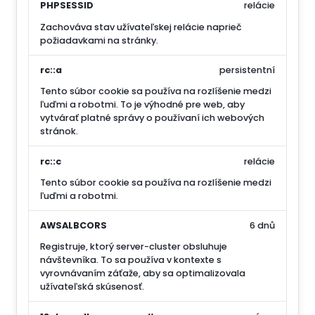
PHPSESSID
relácie
Zachováva stav užívateľskej relácie naprieč
požiadavkami na stránky.
rc::a
persistentní
Tento súbor cookie sa používa na rozlíšenie medzi
ľuďmi a robotmi. To je výhodné pre web, aby
vytvárať platné správy o používaní ich webových
stránok.
rc::c
relácie
Tento súbor cookie sa používa na rozlíšenie medzi
ľuďmi a robotmi.
AWSALBCORS
6 dnů
Registruje, ktorý server-cluster obsluhuje
návštevníka. To sa používa v kontexte s
vyrovnávaním záťaže, aby sa optimalizovala
užívateľská skúsenosť.