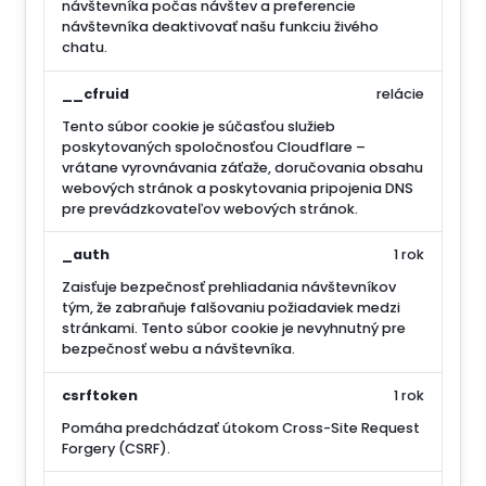
návštevníka počas návštev a preferencie
návštevníka deaktivovať našu funkciu živého
chatu.
__cfruid
relácie
Tento súbor cookie je súčasťou služieb
poskytovaných spoločnosťou Cloudflare –
vrátane vyrovnávania záťaže, doručovania obsahu
webových stránok a poskytovania pripojenia DNS
pre prevádzkovateľov webových stránok.
_auth
1 rok
Zaisťuje bezpečnosť prehliadania návštevníkov
tým, že zabraňuje falšovaniu požiadaviek medzi
stránkami. Tento súbor cookie je nevyhnutný pre
bezpečnosť webu a návštevníka.
csrftoken
1 rok
Pomáha predchádzať útokom Cross-Site Request
Forgery (CSRF).