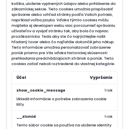
košíka, uloženie vyplnených údajov alebo prihlásenie do
zákazníckej sekcie.
Tieto cookies umožnia prispôsobiť
správanie alebo vzhľad stránky podľa Vašich potrieb,
napríklad voľba jazyka.
Vďaka týmto cookies môžu
majitelia aj developeri webu viac porozumieť správaniu
užívateľov a vyvijať stránku tak, aby bola čo najviac
prozákaznícka. Teda aby ste čo najrýchlejšie našli
hľadaný tovar alebo čo najľahšie dokončili jeho nákup.
Tieto informácie umožnia personalizovať zobrazenie
ponúk priamo pre Vás vďaka historickej skúsenosti
prehliadania predchádzajúcich stránok a ponúk.
Tieto
cookies zatiaľ neboli roztriedené do vlastnej kategórie.
Účel
Vypršanie
show_cookie_message
1 rok
Ukladá informácie o potrebe zobrazenia cookie
lišty
__zlcmid
1 rok
Tento súbor cookie sa používa na uloženie identity