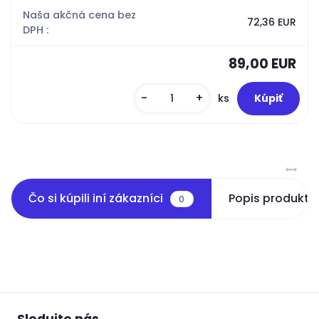
Naša akčná cena bez
72,36 EUR
DPH :
89,00 EUR
-
+
ks
Čo si kúpili iní zákazníci
Popis produktu
0