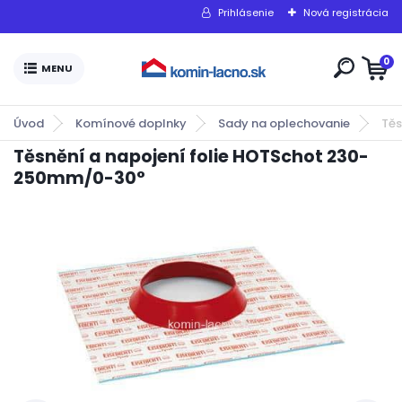
Prihlásenie
Nová registrácia
0
Úvod
Komínové doplnky
Sady na oplechovanie
Těs
Těsnění a napojení folie HOTSchot 230-
250mm/0-30°