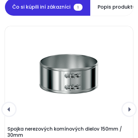
Čo si kúpili iní zákazníci
Popis produktu
1
Spojka nerezových komínových dielov 150mm /
30mm