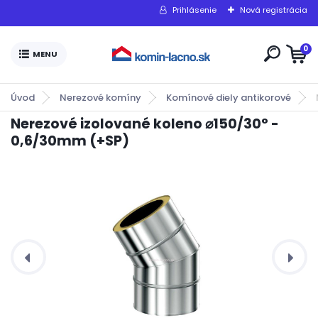
Prihlásenie
Nová registrácia
0
Úvod
Nerezové komíny
Komínové diely antikorové
Nerezové izolované koleno ⌀150/30° -
0,6/30mm (+SP)