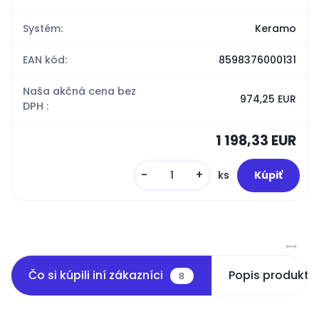
Systém:
Keramo
EAN kód:
8598376000131
Naša akčná cena bez
974,25 EUR
DPH :
1 198,33 EUR
-
+
ks
Čo si kúpili iní zákazníci
Popis produktu
8