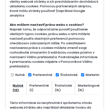
všetky webové stránky a ich prechádzaním dochádza k
ukladaniu cookies. Pomocou partnerských skriptov,
ktoré môžu stránky používať (napríklad Google
analytics
Ako môžem nastaviť prácu webu s cookies?
Napriek tomu, že odporúčame povoliť používanie
všetkých typov cookies, prácu webu s nimi môžete
nastaviť podľa vlastných preferencií pomocou
checkboxov zobrazených nižšie. Po odsúhlasení
nastavenia práce s cookies môžete zmeniť svoje
rozhodnutie zmazaním či editáciou cookies priamo v
nastavení Vášho prehliadača. Podrobnejšie informácie
k premazaniu cookies nájdete v Pomocníkovi Vášho
prehliadača.
Nutné
Preferenčné
Štatistické
Marketingové
Nutné
Preferenčné
Štatistické
Marketingové
N
(13)
(1)
(15)
(15)
(
Tieto informácie sú nevyhnutné k správnemu chodu
webovej stránky ako napríklad vkladanie tovaru do