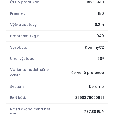
Číslo produktu:
1826-940
Priemer:
180
Výška zostavy:
8,2m
Hmotnost (kg):
940
Výrobca:
KomínyCZ
Uhol výstupu:
90°
Varianta nadstrešnej
červené prstence
časti:
Systém:
Keramo
EAN kód:
8598376000671
Naša akčná cena bez
787,80 EUR