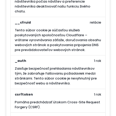
návštevníka počas návštev a preferencie
návštevníka deaktivovať našu funkciu živého
chatu.
__cfruid
relácie
Tento súbor cookie je súčasťou služieb
poskytovaných spoločnosťou Cloudflare –
vrátane vyrovnávania záťaže, doručovania obsahu
webových stránok a poskytovania pripojenia DNS
pre prevádzkovateľov webových stránok.
_auth
1 rok
Zaisťuje bezpečnosť prehliadania návštevníkov
tým, že zabraňuje falšovaniu požiadaviek medzi
stránkami. Tento súbor cookie je nevyhnutný pre
bezpečnosť webu a návštevníka.
csrftoken
1 rok
Pomáha predchádzať útokom Cross-Site Request
Forgery (CSRF).