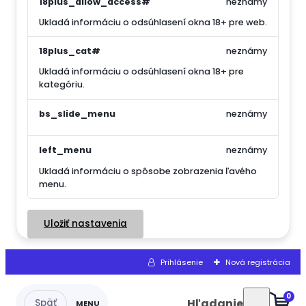
18plus_allow_access#
neznámy
Ukladá informáciu o odsúhlasení okna 18+ pre web.
18plus_cat#
neznámy
Ukladá informáciu o odsúhlasení okna 18+ pre
kategóriu.
bs_slide_menu
neznámy
left_menu
neznámy
Ukladá informáciu o spôsobe zobrazenia ľavého
menu.
Uložiť nastavenia
Prihlásenie
Nová registrácia
0
Hľadanie