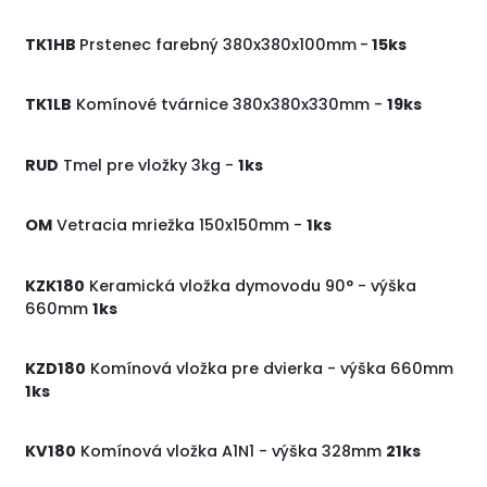
TK1HB
Prstenec farebný 380x380x100mm
-
15ks
TK1LB
Komínové tvárnice 380x380x330mm -
19ks
RUD
Tmel pre vložky 3kg -
1ks
OM
Vetracia mriežka 150x150mm -
1ks
KZK180
Keramická vložka dymovodu 90° - výška
660mm
1ks
KZD180
Komínová vložka pre dvierka - výška 660mm
1ks
KV180
Komínová vložka A1N1 - výška 328mm
21ks