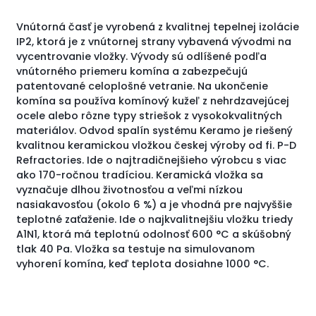
Vnútorná časť je vyrobená z kvalitnej tepelnej izolácie
IP2, ktorá je z vnútornej strany vybavená vývodmi na
vycentrovanie vložky. Vývody sú odlíšené podľa
vnútorného priemeru komína a zabezpečujú
patentované celoplošné vetranie. Na ukončenie
komína sa používa komínový kužeľ z nehrdzavejúcej
ocele alebo rôzne typy striešok z vysokokvalitných
materiálov. Odvod spalín systému Keramo je riešený
kvalitnou keramickou vložkou českej výroby od fi. P-D
Refractories. Ide o najtradičnejšieho výrobcu s viac
ako 170-ročnou tradíciou. Keramická vložka sa
vyznačuje dlhou životnosťou a veľmi nízkou
nasiakavosťou (okolo 6 %) a je vhodná pre najvyššie
teplotné zaťaženie. Ide o najkvalitnejšiu vložku triedy
A1N1, ktorá má teplotnú odolnosť 600 °C a skúšobný
tlak 40 Pa. Vložka sa testuje na simulovanom
vyhorení komína, keď teplota dosiahne 1000 °C.