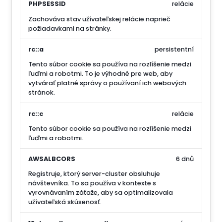
PHPSESSID
relácie
Zachováva stav užívateľskej relácie naprieč
požiadavkami na stránky.
rc::a
persistentní
Tento súbor cookie sa používa na rozlíšenie medzi
ľuďmi a robotmi. To je výhodné pre web, aby
vytvárať platné správy o používaní ich webových
stránok.
rc::c
relácie
Tento súbor cookie sa používa na rozlíšenie medzi
ľuďmi a robotmi.
AWSALBCORS
6 dnů
Registruje, ktorý server-cluster obsluhuje
návštevníka. To sa používa v kontexte s
vyrovnávaním záťaže, aby sa optimalizovala
užívateľská skúsenosť.