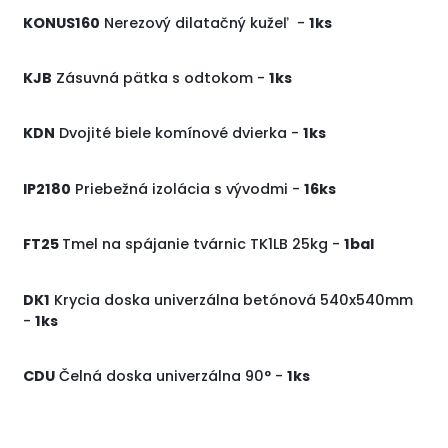
KONUS160
Nerezový dilatačný kužeľ -
1ks
KJB
Zásuvná pätka s odtokom -
1ks
KDN
Dvojité biele komínové dvierka -
1ks
IP2180
Priebežná izolácia s vývodmi -
16ks
FT25
Tmel na spájanie tvárnic TK1LB 25kg -
1bal
DK1
Krycia doska univerzálna betónová 540x540mm
-
1ks
CDU
Čelná doska univerzálna 90° -
1ks