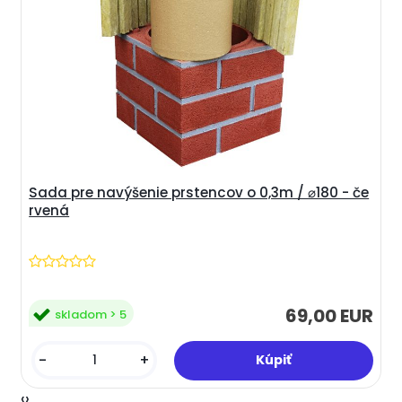
Sada pre navýšenie prstencov o 0,3m / ⌀180 - če
rvená
69,00 EUR
skladom > 5
-
+
‹
›