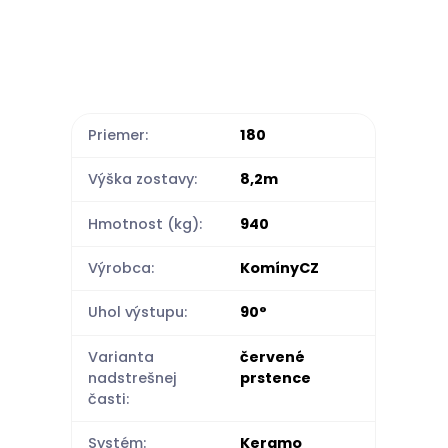
Priemer:
180
Výška zostavy:
8,2m
Hmotnost (kg):
940
Výrobca:
KomínyCZ
Uhol výstupu:
90°
Varianta
červené
nadstrešnej
prstence
časti:
Systém:
Keramo