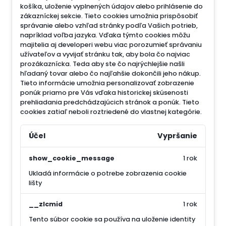
košíka, uloženie vyplnených údajov alebo prihlásenie do
zákazníckej sekcie.
Tieto cookies umožnia prispôsobiť
správanie alebo vzhľad stránky podľa Vašich potrieb,
napríklad voľba jazyka.
Vďaka týmto cookies môžu
majitelia aj developeri webu viac porozumieť správaniu
užívateľov a vyvijať stránku tak, aby bola čo najviac
prozákaznícka. Teda aby ste čo najrýchlejšie našli
hľadaný tovar alebo čo najľahšie dokončili jeho nákup.
Tieto informácie umožnia personalizovať zobrazenie
ponúk priamo pre Vás vďaka historickej skúsenosti
prehliadania predchádzajúcich stránok a ponúk.
Tieto
cookies zatiaľ neboli roztriedené do vlastnej kategórie.
Účel
Vypršanie
show_cookie_message
1 rok
Ukladá informácie o potrebe zobrazenia cookie
lišty
__zlcmid
1 rok
Tento súbor cookie sa používa na uloženie identity