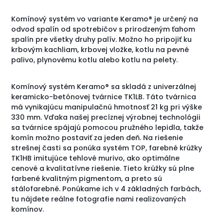
Komínový systém vo variante Keramo® je určený na
odvod spalín od spotrebičov s prirodzeným ťahom
spalín pre všetky druhy palív. Možno ho pripojiť ku
krbovým kachliam, krbovej vložke, kotlu na pevné
palivo, plynovému kotlu alebo kotlu na pelety.
Komínový systém Keramo® sa skladá z univerzálnej
keramicko-betónovej tvárnice TK1LB. Táto tvárnica
má vynikajúcu manipulačnú hmotnosť 21 kg pri výške
330 mm. Vďaka našej precíznej výrobnej technológii
sa tvárnice spájajú pomocou pružného lepidla, takže
komín možno postaviť za jeden deň. Na riešenie
strešnej časti sa ponúka systém TOP, farebné krúžky
TK1HB imitujúce tehlové murivo, ako optimálne
cenové a kvalitatívne riešenie. Tieto krúžky sú plne
farbené kvalitným pigmentom, a preto sú
stálofarebné. Ponúkame ich v 4 základných farbách,
tu nájdete reálne fotografie nami realizovaných
komínov.